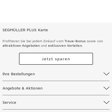
SEGMÜLLER PLUS Karte
Profitieren Sie bei jedem Einkauf vom
Treue-Bonus
sowie von
attraktiven Angeboten
und
exklusiven Vorteilen
.
Jetzt sparen
Ihre Bestellungen Überspringen
Ihre Bestellungen
Online Versandkosten
Angebote & Aktionen Überspringen
Angebote & Aktionen
Online Zahlungsarten
Abverkauf
Service Überspringen
Service
Auftragsauskunft Filialen
Prospekte