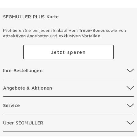
SEGMÜLLER PLUS Karte
Profitieren Sie bei jedem Einkauf vom
Treue-Bonus
sowie von
attraktiven Angeboten
und
exklusiven Vorteilen
.
Jetzt sparen
Ihre Bestellungen Überspringen
Ihre Bestellungen
Online Versandkosten
Angebote & Aktionen Überspringen
Angebote & Aktionen
Online Zahlungsarten
Abverkauf
Service Überspringen
Service
Auftragsauskunft Filialen
Prospekte
Beratungstermin Möbel
Über SEGMÜLLER Überspringen
Über SEGMÜLLER
Kostenlose Online Retoure
Tiefpreis
Beratungstermin Küchen
Standorte