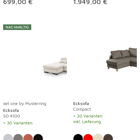
699,00 €
1.949,00 €
NACHHALTIG
set one by Musterring
Ecksofa
Compact
Ecksofa
SO 4100
+ 20 Varianten
inkl. Lieferung
+ 30 Varianten