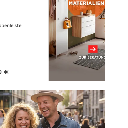
benleiste
9 €