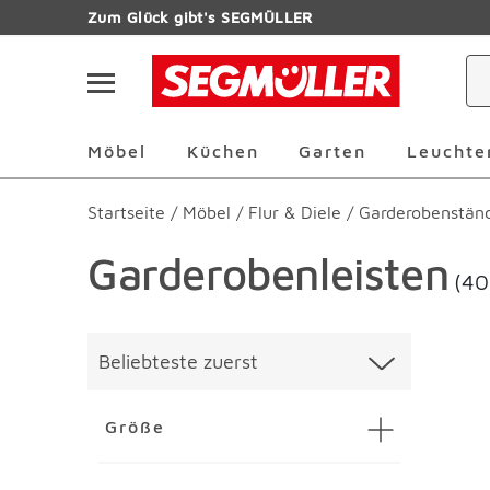
Zum Hauptinhalt
Zum Glück gibt's SEGMÜLLER
Navigation überspringen
Möbel Überspringen
Küchen Überspringen
Garten Übersp
Möbel
Küchen
Garten
Leuchte
Startseite
/
Möbel
/
Flur & Diele
/
Garderobenstän
Garderobenleisten
(40
Überspringen
Liste üb
Beliebteste zuerst
Größe