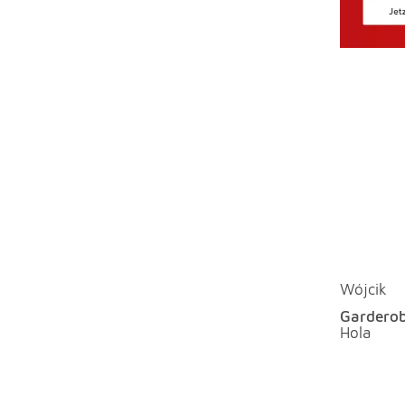
Wójcik
Garderob
Hola