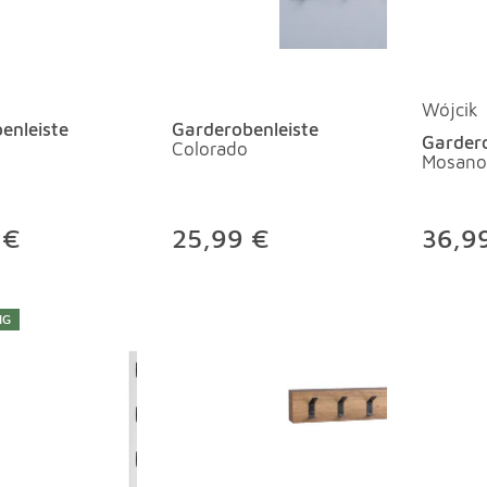
Wójcik
enleiste
Garderobenleiste
Gardero
Colorado
Mosano
 €
25,99 €
36,9
IG