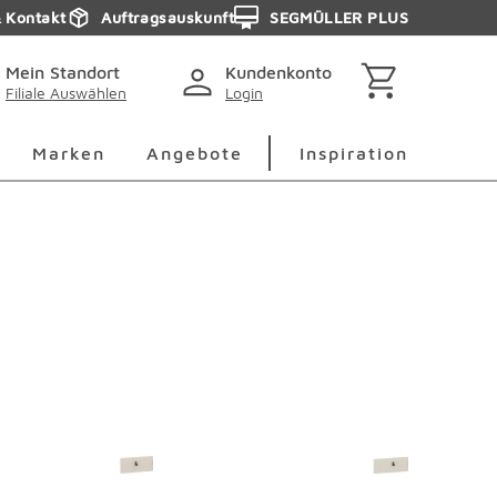
& Kontakt
Auftragsauskunft
SEGMÜLLER PLUS
Mein Standort
Kundenkonto
Filiale Auswählen
Login
berspringen
Deko Überspringen
Marken Überspringen
Inspirati
Marken
Angebote
Inspiration