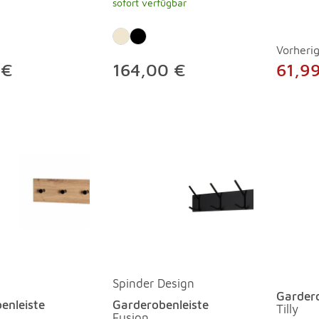
sofort verfügbar
Vorherig
 €
164,00 €
61,9
Spinder Design
Gardero
enleiste
Garderobenleiste
Tilly
Fusion