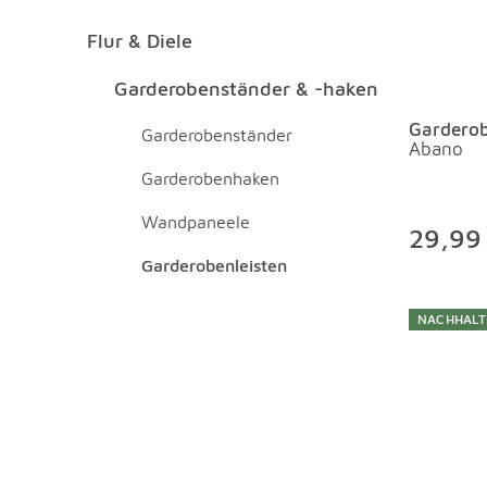
Flur & Diele
Flur & Diele Überspringen
Garderobenständer & -haken Überspringen
Garderobenständer & -haken
Garderob
Garderobenständer
Abano
Garderobenhaken
Wandpaneele
29,99
Garderobenleisten
NACHHALT