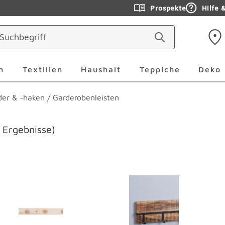
Prospekte
Hilfe 
ringen
Leuchten Überspringen
Textilien Überspringen
Haushalt Überspringen
Teppiche Ü
n
Textilien
Haushalt
Teppiche
Deko
der & -haken
/
Garderobenleisten
 Ergebnisse)
erspringen