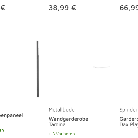
 €
38,99 €
66,9
Metallbude
Spinder
benpaneel
Wandgarderobe
Gardero
Tamina
Dax Pla
en
+ 3 Varianten