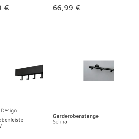
9 €
66,99 €
 Design
Garderobenstange
benleiste
Selma
y