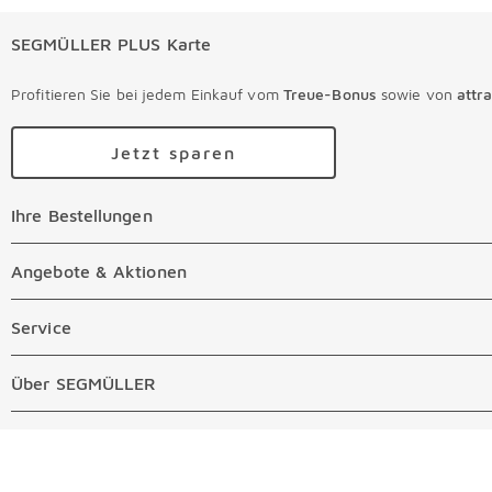
SEGMÜLLER PLUS Karte
Profitieren Sie bei jedem Einkauf vom
Treue-Bonus
sowie von
attr
Jetzt sparen
Ihre Bestellungen
Ihre Bestellungen Überspringen
Online Versandkosten
Angebote & Aktionen
Angebote & Aktionen Überspringen
Online Zahlungsarten
Abverkauf
Service
Service Überspringen
Auftragsauskunft Filialen
Prospekte
Beratungstermin Möbel
Über SEGMÜLLER
Über SEGMÜLLER Überspringen
Kostenlose Online Retoure
Tiefpreis
Beratungstermin Küchen
Standorte
Überspringen
Newsletter
Kontakt
Restaurants