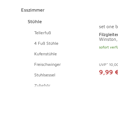
Esszimmer
Esszimmer Überspringen
Stühle Überspringen
Stühle
set one b
Tellerfuß
Filzgleit
Winston,
4 Fuß Stühle
sofort verf
Kufenstühle
Freischwinger
UVP*
10,0
9,99 
Stuhlsessel
Zubehör