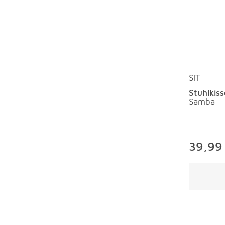
SIT
Stuhlkis
Samba
39,99
Überspri