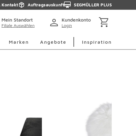
& Kontakt
Auftragsauskunft
SEGMÜLLER PLUS
Mein Standort
Kundenkonto
Filiale Auswählen
Login
berspringen
Deko Überspringen
Marken Überspringen
Inspirati
Marken
Angebote
Inspiration