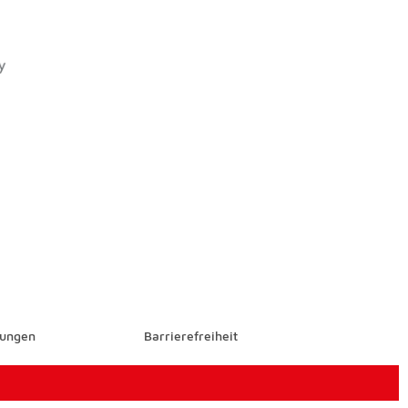
go
Icon
oogle Pay Icon
lungen
Barrierefreiheit