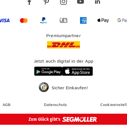
Visa
Mastercard
PayPal
Vorkasse
American Express Lo
Apple Pay 
G
Premiumpartner
Jetzt auch digital in der App
Sicher Einkaufen!
AGB
Datenschutz
Cookieeinstel
Überspringen
Zum Glück gibt's