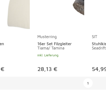
Musterring
SIT
sen
16er Set Filzgleiter
Stuhlki
Tiama/ Tamina
Seadrift
inkl. Lieferung
 €
28,13 €
54,9
ngen
1