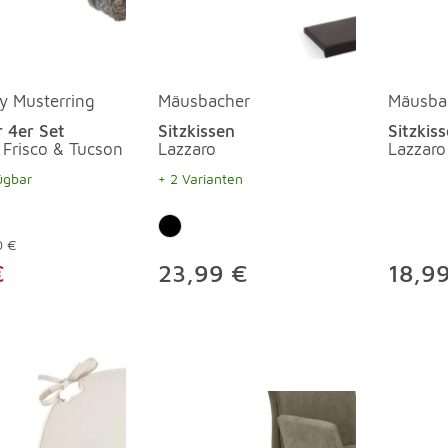
y Musterring
Mäusbacher
Mäusba
er 4er Set
Sitzkissen
Sitzkis
 Frisco & Tucson
Lazzaro
Lazzaro
ügbar
+ 2 Varianten
0 €
€
23,99 €
18,9