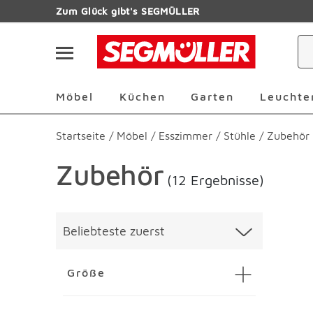
Zum Hauptinhalt
Zum Glück gibt's SEGMÜLLER
Navigation überspringen
Möbel Überspringen
Küchen Überspringen
Garten Übersp
Möbel
Küchen
Garten
Leuchte
Startseite
/
Möbel
/
Esszimmer
/
Stühle
/
Zubehör
Zubehör
(12 Ergebnisse)
Überspringen
Liste üb
Beliebteste zuerst
Größe