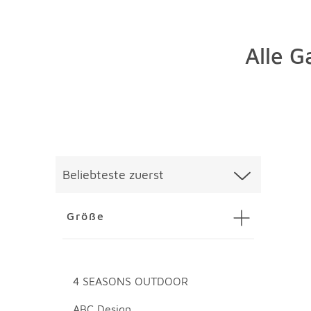
Alle 
Überspringen
Liste üb
Beliebteste zuerst
Größe
4 SEASONS OUTDOOR
ABC Design