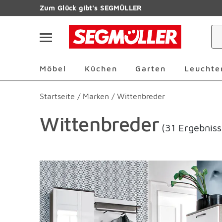
Zum Hauptinhalt
Zum Glück gibt's SEGMÜLLER
Navigation überspringen
Möbel Überspringen
Küchen Überspringen
Garten Übersp
Möbel
Küchen
Garten
Leuchte
Startseite
/
Marken
/
Wittenbreder
Wittenbreder
(31 Ergebniss