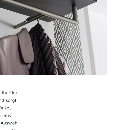
Ihr Flur
nd sorgt
änke,
itativ
 Auswahl