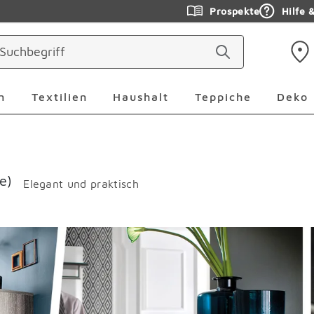
Prospekte
Hilfe 
ringen
Leuchten Überspringen
Textilien Überspringen
Haushalt Überspringen
Teppiche Ü
n
Textilien
Haushalt
Teppiche
Deko
e)
Elegant und praktisch