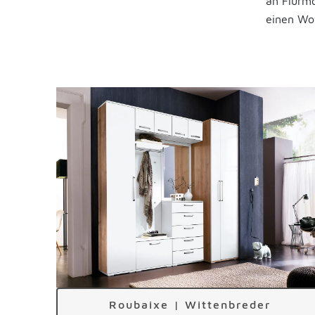
an Flurmö
einen Wow
Roubaixe | Wittenbreder