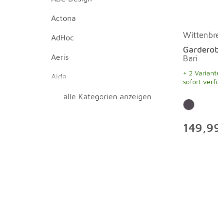
Actona
Wittenbr
AdHoc
Gardero
Aeris
Bari
+ 2 Variant
Aida
sofort verf
alle Kategorien anzeigen
149,9