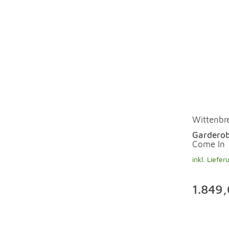
Wittenbr
Gardero
Come In
inkl. Liefer
1.849