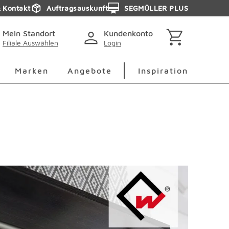
& Kontakt
Auftragsauskunft
SEGMÜLLER PLUS
Mein Standort
Kundenkonto
Filiale Auswählen
Login
berspringen
Deko Überspringen
Marken Überspringen
Inspirati
Marken
Angebote
Inspiration