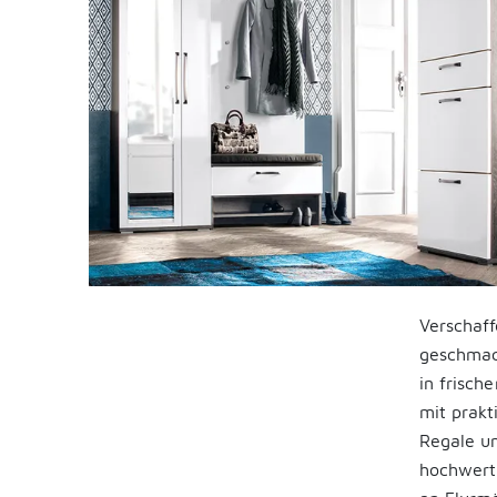
Verschaff
geschmack
in frisch
mit prakt
Regale un
hochwert