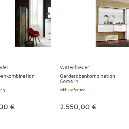
eder
Wittenbreder
benkombination
Garderobenkombination
Come In
ung
inkl. Lieferung
,00 €
2.550,00 €