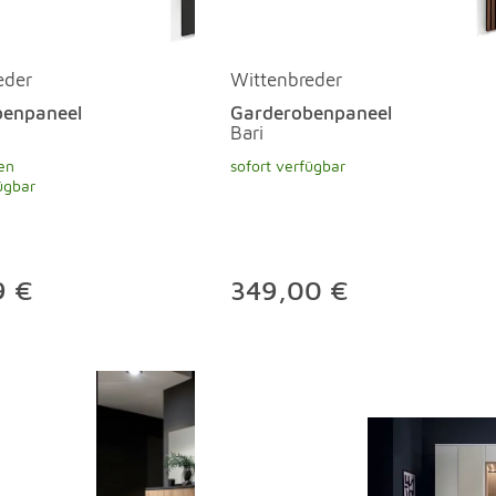
eder
Wittenbreder
benpaneel
Garderobenpaneel
Bari
en
sofort verfügbar
ügbar
9 €
349,00 €