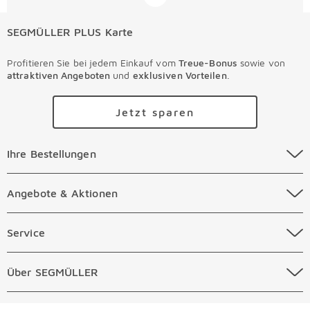
SEGMÜLLER PLUS Karte
Profitieren Sie bei jedem Einkauf vom
Treue-Bonus
sowie von
attraktiven Angeboten
und
exklusiven Vorteilen
.
Jetzt sparen
Ihre Bestellungen Überspringen
Ihre Bestellungen
Online Versandkosten
Angebote & Aktionen Überspringen
Angebote & Aktionen
Online Zahlungsarten
Abverkauf
Service Überspringen
Service
Auftragsauskunft Filialen
Prospekte
Beratungstermin Möbel
Über SEGMÜLLER Überspringen
Über SEGMÜLLER
Kostenlose Online Retoure
Tiefpreis
Beratungstermin Küchen
Standorte