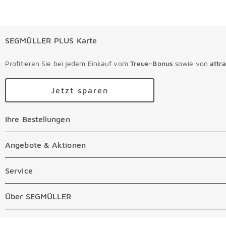
SEGMÜLLER PLUS Karte
Profitieren Sie bei jedem Einkauf vom
Treue-Bonus
sowie von
attr
Jetzt sparen
Ihre Bestellungen
Ihre Bestellungen Überspringen
Online Versandkosten
Angebote & Aktionen
Angebote & Aktionen Überspringen
Online Zahlungsarten
Abverkauf
Service
Service Überspringen
Auftragsauskunft Filialen
Prospekte
Beratungstermin Möbel
Über SEGMÜLLER
Über SEGMÜLLER Überspringen
Kostenlose Online Retoure
Tiefpreis
Beratungstermin Küchen
Standorte
Überspringen