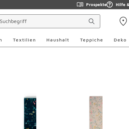
Prospekte
Hilfe 
ringen
Leuchten Überspringen
Textilien Überspringen
Haushalt Überspringen
Teppiche Ü
n
Textilien
Haushalt
Teppiche
Deko
erspringen