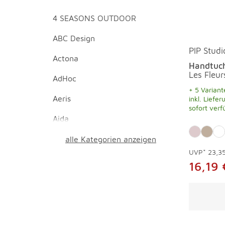
4 SEASONS OUTDOOR
ABC Design
PIP Studi
Actona
Handtuc
Les Fleu
AdHoc
+ 5 Variant
Aeris
inkl. Liefer
sofort verf
Aida
alle Kategorien anzeigen
UVP*
23,3
16,19 
Überspri