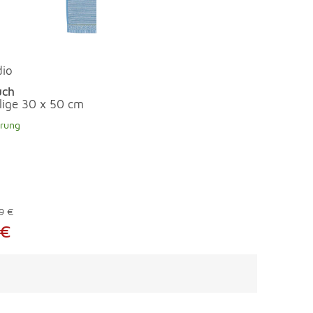
dio
uch
llige 30 x 50 cm
erung
9 €
 €