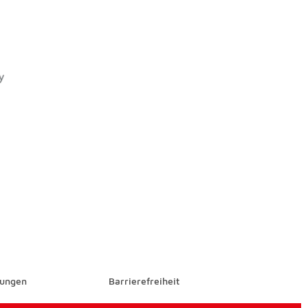
go
Icon
oogle Pay Icon
lungen
Barrierefreiheit