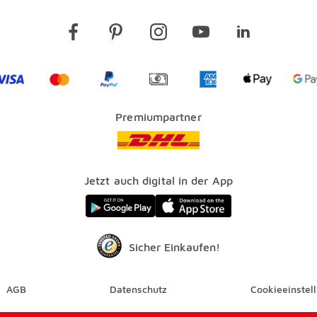
Visa
Mastercard
PayPal
Vorkasse
American Express Lo
Apple Pay 
G
Premiumpartner
Jetzt auch digital in der App
Sicher Einkaufen!
AGB
Datenschutz
Cookieeinstel
Überspringen