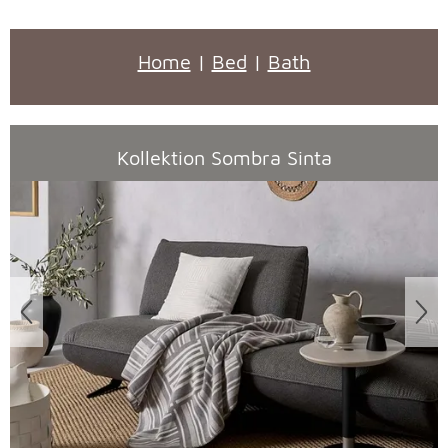
Home
|
Bed
|
Bath
Kollektion Sombra Sinta
Überspringen