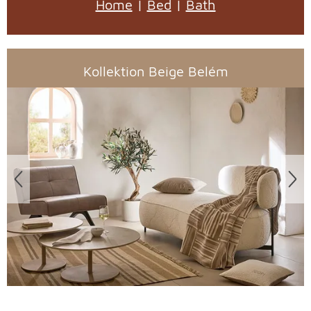
Home
|
Bed
|
Bath
Kollektion Beige Belém
Überspringen