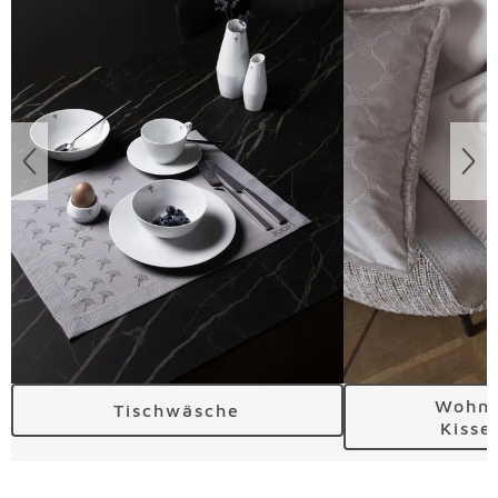
Wohnd
Tischwäsche
Kisse