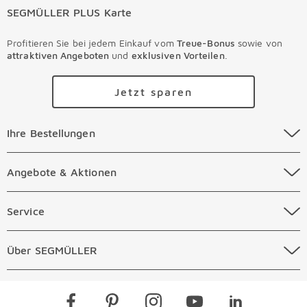
SEGMÜLLER PLUS Karte
Profitieren Sie bei jedem Einkauf vom
Treue-Bonus
sowie von
attraktiven Angeboten
und
exklusiven Vorteilen
.
Jetzt sparen
Ihre Bestellungen Überspringen
Ihre Bestellungen
Online Versandkosten
Angebote & Aktionen Überspringen
Angebote & Aktionen
Online Zahlungsarten
Abverkauf
Service Überspringen
Service
Auftragsauskunft Filialen
Prospekte
Beratungstermin Möbel
Über SEGMÜLLER Überspringen
Über SEGMÜLLER
Kostenlose Online Retoure
Tiefpreis
Beratungstermin Küchen
Standorte
Überspringen
Newsletter
Kontakt