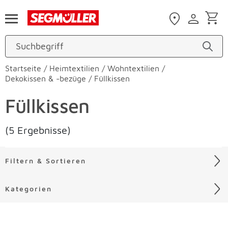
Zum Hauptinhalt
Startseite
/
Heimtextilien
/
Wohntextilien
/
Dekokissen & -bezüge
/
Füllkissen
Füllkissen
(5 Ergebnisse)
Filtern & Sortieren
Kategorien
Liste überspringen