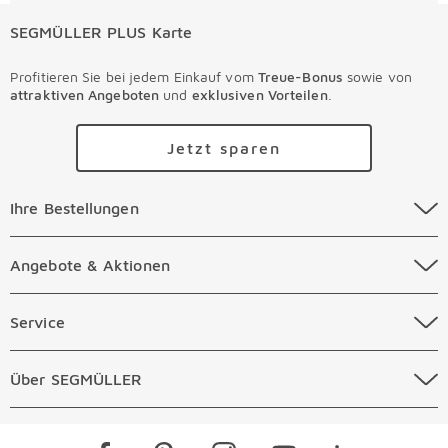
SEGMÜLLER PLUS Karte
Profitieren Sie bei jedem Einkauf vom
Treue-Bonus
sowie von
attraktiven Angeboten
und
exklusiven Vorteilen
.
Jetzt sparen
Ihre Bestellungen Überspringen
Ihre Bestellungen
Online Versandkosten
Angebote & Aktionen Überspringen
Angebote & Aktionen
Online Zahlungsarten
Abverkauf
Service Überspringen
Service
Auftragsauskunft Filialen
Prospekte
Beratungstermin Möbel
Über SEGMÜLLER Überspringen
Über SEGMÜLLER
Kostenlose Online Retoure
Tiefpreis
Beratungstermin Küchen
Standorte
Überspringen
Newsletter