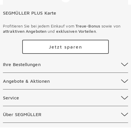
SEGMÜLLER PLUS Karte
Profitieren Sie bei jedem Einkauf vom
Treue-Bonus
sowie von
attraktiven Angeboten
und
exklusiven Vorteilen
.
Jetzt sparen
Ihre Bestellungen Überspringen
Ihre Bestellungen
Online Versandkosten
Angebote & Aktionen Überspringen
Angebote & Aktionen
Online Zahlungsarten
Abverkauf
Service Überspringen
Service
Auftragsauskunft Filialen
Prospekte
Beratungstermin Möbel
Über SEGMÜLLER Überspringen
Über SEGMÜLLER
Kostenlose Online Retoure
Tiefpreis
Beratungstermin Küchen
Standorte
Überspringen