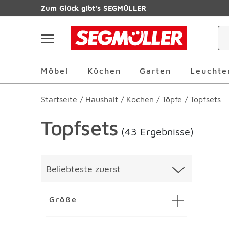
Zum Hauptinhalt
Zum Glück gibt's SEGMÜLLER
Navigation überspringen
Möbel Überspringen
Küchen Überspringen
Garten Übersp
Möbel
Küchen
Garten
Leuchte
Startseite
/
Haushalt
/
Kochen
/
Töpfe
/
Topfsets
Topfsets
(43 Ergebnisse)
Überspringen
Liste üb
Beliebteste zuerst
Größe