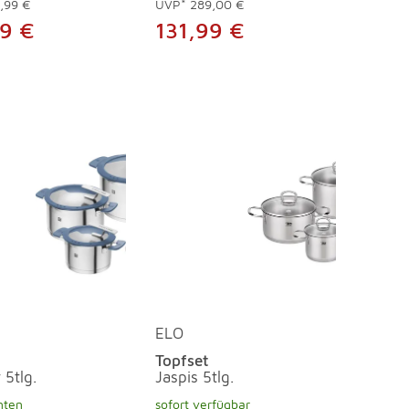
,99 €
UVP*
289,00 €
99 €
131,99 €
ELO
Topfset
 5tlg.
Jaspis 5tlg.
nten
sofort verfügbar