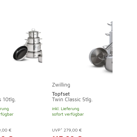
Zwilling
Topfset
 10tlg.
Twin Classic 5tlg.
erung
inkl. Lieferung
rfügbar
sofort verfügbar
9,00 €
UVP*
279,00 €