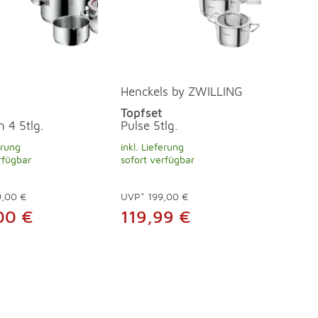
Henckels by ZWILLING
Topfset
n 4 5tlg.
Pulse 5tlg.
erung
inkl. Lieferung
rfügbar
sofort verfügbar
9,00 €
UVP*
199,00 €
00 €
119,99 €