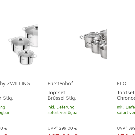
 by ZWILLING
Fürstenhof
ELO
Topfset
Topfset
n 5tlg.
Brüssel 5tlg.
Chronos
ung
inkl. Lieferung
inkl. Lief
ügbar
sofort verfügbar
sofort ve
00 €
UVP*
299,00 €
UVP*
39