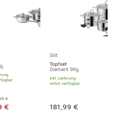
Silit
Topfset
g.
Diamant 9tlg.
erung
inkl. Lieferung
rfügbar
sofort verfügbar
99 €
9 €
181,99 €