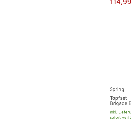
114,9
Spring
Topfset
Brigade B
inkl. Liefer
sofort verf