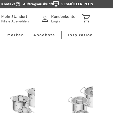
& Kontakt
Auftragsauskunft
SEGMÜLLER PLUS
Mein Standort
Kundenkonto
Filiale Auswählen
Login
berspringen
Deko Überspringen
Marken Überspringen
Inspirati
Marken
Angebote
Inspiration