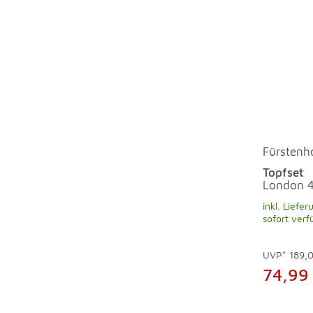
Fürstenh
Topfset
London 4
inkl. Liefer
sofort verf
UVP*
189,
74,99