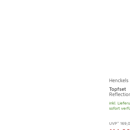
Henckels
Topfset
Reflectio
inkl. Liefer
sofort verf
UVP*
169,