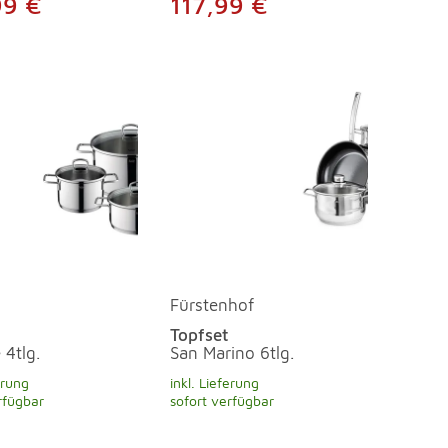
99 €
117,99 €
Fürstenhof
Topfset
 4tlg.
San Marino 6tlg.
erung
inkl. Lieferung
rfügbar
sofort verfügbar