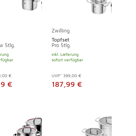
Zwilling
Topfset
w 5tlg.
Pro 5tlg.
erung
inkl. Lieferung
rfügbar
sofort verfügbar
9,00 €
UVP*
399,00 €
99 €
187,99 €