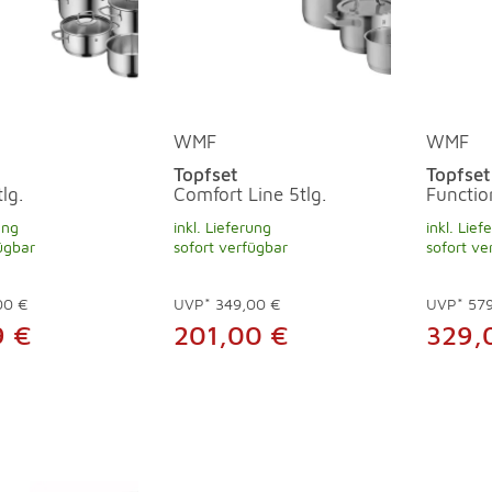
WMF
WMF
Topfset
Topfset
lg.
Comfort Line 5tlg.
Functio
ung
inkl. Lieferung
inkl. Lief
ügbar
sofort verfügbar
sofort ve
00 €
UVP*
349,00 €
UVP*
57
9 €
201,00 €
329,