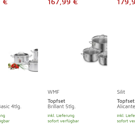
9 €
167,99 €
179,
WMF
Silit
Topfset
Topfset
asic 4tlg.
Brillant 5tlg.
Alicante
ung
inkl. Lieferung
inkl. Lief
ügbar
sofort verfügbar
sofort ve