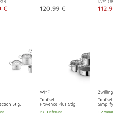
00 €
UVP*
219
9 €
120,99 €
112,
WMF
Zwilling
Topfset
Topfset
ection 5tlg.
Provence Plus 5tlg.
Simplify
ung
inkl. Lieferung
+ 2 Varia