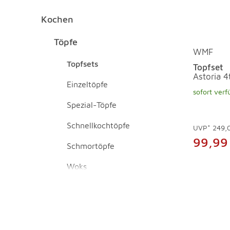
Kochen
Kochen Überspringen
Töpfe Überspringen
Töpfe
WMF
Topfsets
Topfset
Astoria 4t
Einzeltöpfe
sofort verf
Spezial-Töpfe
Schnellkochtöpfe
UVP*
249,
99,99
Schmortöpfe
Woks