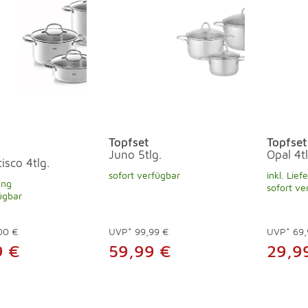
Topfset
Topfset
Juno 5tlg.
Opal 4tl
isco 4tlg.
sofort verfügbar
inkl. Lief
ung
sofort ve
ügbar
00 €
UVP*
99,99 €
UVP*
69,
9 €
59,99 €
29,9