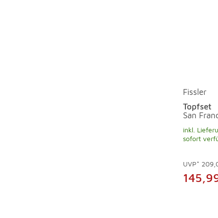
Fissler
Topfset
San Franc
inkl. Liefer
sofort verf
UVP*
209,
145,9