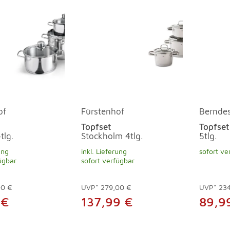
of
Fürstenhof
Bernde
Topfset
Topfset
tlg.
Stockholm 4tlg.
5tlg.
ung
inkl. Lieferung
sofort ve
ügbar
sofort verfügbar
00 €
UVP*
279,00 €
UVP*
234
 €
137,99 €
89,9