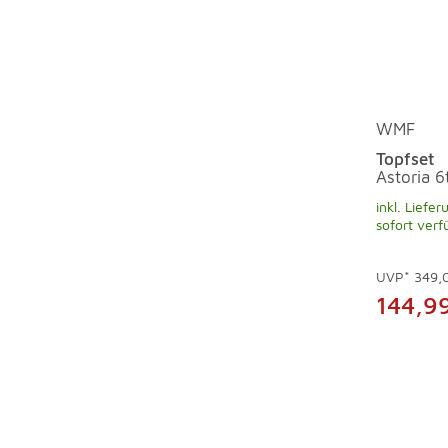
WMF
Topfset
Astoria 6t
inkl. Liefer
sofort verf
UVP*
349,
144,9