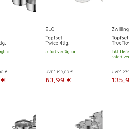
ELO
Zwilling
Topfset
Topfset
lg.
Twice 4tlg.
TrueFlo
ügbar
sofort verfügbar
inkl. Lief
sofort ve
00 €
UVP*
199,00 €
UVP*
27
 €
63,99 €
135,