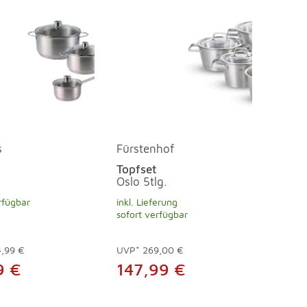
s
Fürstenhof
Topfset
Oslo 5tlg.
rfügbar
inkl. Lieferung
sofort verfügbar
,99 €
UVP*
269,00 €
9 €
147,99 €