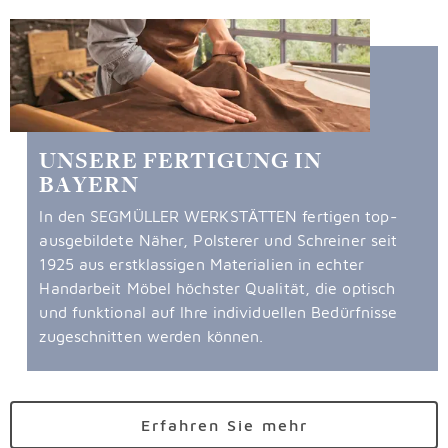
UNSERE FERTIGUNG IN
BAYERN
In den SEGMÜLLER WERKSTÄTTEN fertigen top-
ausgebildete Näher, Polsterer und Schreiner seit
1925 aus erstklassigen Materialien in echter
Handarbeit Möbel höchster Qualität, die optisch
und funktional auf Ihre individuellen Bedürfnisse
zugeschnitten werden können.
Erfahren Sie mehr