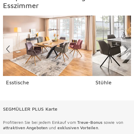
Esszimmer
Kostenlose Retoure per Großpaket
Überspringen
Ihr Wunschartikel gefällt Ihnen nicht oder weist Mängel
auf? Kein Problem. Senden Sie ihn bitte mit dem Ihrer
Lieferung beigefügten Retourenaufkleber an uns zurück.
Einzelheiten hierzu finden Sie direkt in unseren
AGB
.
Esstische
Stühle
SEGMÜLLER PLUS Karte
Profitieren Sie bei jedem Einkauf vom
Treue-Bonus
sowie von
attraktiven Angeboten
und
exklusiven Vorteilen
.