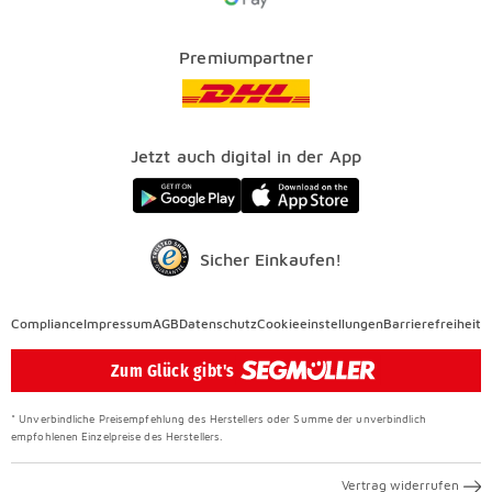
Kataloge
Finanzierung
Vorteile
Premiumpartner
Veranstaltungen
FAQ
SEGMÜLLER WERKSTÄTTEN
Presse
Nachhaltig einrichten
Jetzt auch digital in der App
Elektro Altgeräterücknahme
SEGMÜLLER CONTRACT
Auszeichnungen
Sicher Einkaufen!
Compliance
Compliance
Impressum
AGB
Datenschutz
Cookieeinstellungen
Barrierefreiheit
Überspringen
Zum Glück gibt's
* Unverbindliche Preisempfehlung des Herstellers oder Summe der unverbindlich
empfohlenen Einzelpreise des Herstellers.
Vertrag widerrufen