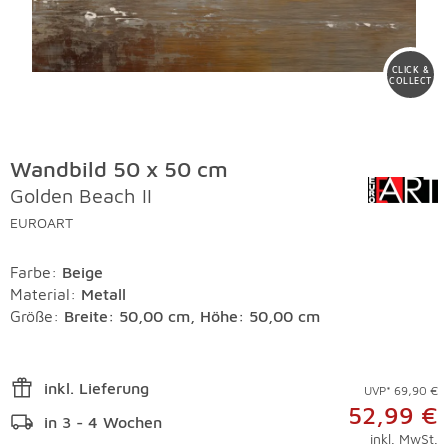
CLICK &
COLLECT
Wandbild 50 x 50 cm
Golden Beach II
EUROART
Farbe
:
Beige
Material
:
Metall
Größe:
Breite: 50,00 cm, Höhe: 50,00 cm
inkl. Lieferung
UVP* 69,90 €
52,99 €
in 3 - 4 Wochen
inkl. MwSt.