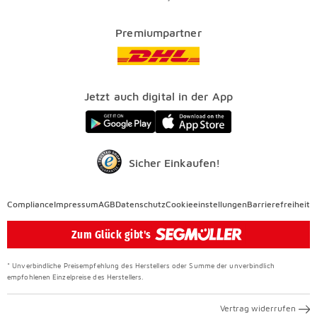
Kataloge
Finanzierung
Vorteile
Premiumpartner
Veranstaltungen
FAQ
SEGMÜLLER WERKSTÄTTEN
Presse
Nachhaltig einrichten
Jetzt auch digital in der App
Elektro Altgeräterücknahme
SEGMÜLLER CONTRACT
Auszeichnungen
Sicher Einkaufen!
Compliance
Compliance
Impressum
AGB
Datenschutz
Cookieeinstellungen
Barrierefreiheit
Überspringen
Zum Glück gibt's
* Unverbindliche Preisempfehlung des Herstellers oder Summe der unverbindlich
empfohlenen Einzelpreise des Herstellers.
Vertrag widerrufen