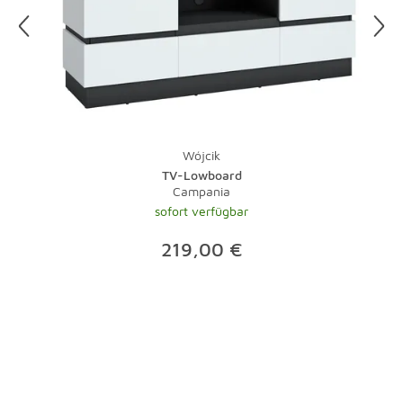
besten auf einen sonnigen Tag.
Und zu guter Letzt: Bei Teppichen übernimmt natürlich
ein Staubsauger mit Bürste die tägliche Pflege.
Lauwarmes Wasser und ein wenig Feinwaschmittel
nehmen Flecken schnell den Schrecken. Bei stärkeren
Verschmutzungen sollte der Fachmann ran - eine
Investition, die sich gerade bei hochwertigen Teppichen
Wójcik
lohnt.
TV-Lowboard
Campania
sofort verfügbar
219,00 €