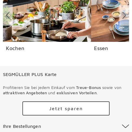
Kochen
Essen
SEGMÜLLER PLUS Karte
Profitieren Sie bei jedem Einkauf vom
Treue-Bonus
sowie von
attraktiven Angeboten
und
exklusiven Vorteilen
.
Jetzt sparen
Ihre Bestellungen Überspringen
Ihre Bestellungen