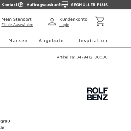
& Kontakt
Auftragsauskunft
SEGMÜLLER PLUS
Mein Standort
Kundenkonto
Filiale Auswählen
Login
berspringen
Deko Überspringen
Marken Überspringen
Inspirati
Marken
Angebote
Inspiration
Artikel-Nr.
3479412-00000
egrau
der