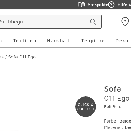
Prospekte
Hilfe 
ringen
Leuchten Überspringen
Textilien Überspringen
Haushalt Überspringen
Teppiche Ü
n
Textilien
Haushalt
Teppiche
Deko
es
/
Sofa 011 Ego
Sofa
011 Ego
CLICK &
Rolf Benz
COLLECT
Farbe
:
Beig
Material
:
Le