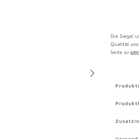
Die Siegel u
Qualität uns
Seite zu
Umw
Überspring
Produkt
Artikel
Sof
Produkt
Artikelnu
Marke
Rol
Auf dem ko
Zusatzi
Material
L
Sie sehr b
Wohnzimme
Polstermöb
Merkmal
Versand