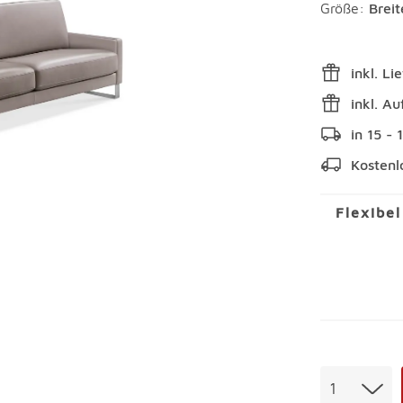
Größe:
Brei
inkl. Li
inkl. A
in 15 -
Kostenl
Flexibe
Menge
1