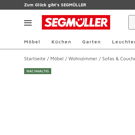
Zum Hauptinhalt
Zum Glück gibt's SEGMÜLLER
Navigation überspringen
Möbel Überspringen
Küchen Überspringen
Garten Übersp
Möbel
Küchen
Garten
Leuchte
Startseite
/
Möbel
/
Wohnzimmer
/
Sofas & Couch
NACHHALTIG
Produktbilder überspringen