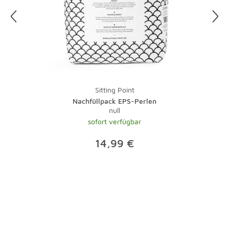
besten auf einen sonnigen Tag.
Und zu guter Letzt: Bei Teppichen übernimmt natürlich
ein Staubsauger mit Bürste die tägliche Pflege.
Lauwarmes Wasser und ein wenig Feinwaschmittel
nehmen Flecken schnell den Schrecken. Bei stärkeren
Verschmutzungen sollte der Fachmann ran - eine
Investition, die sich gerade bei hochwertigen Teppichen
Sitting Point
lohnt.
Nachfüllpack EPS-Perlen
null
sofort verfügbar
14,99 €