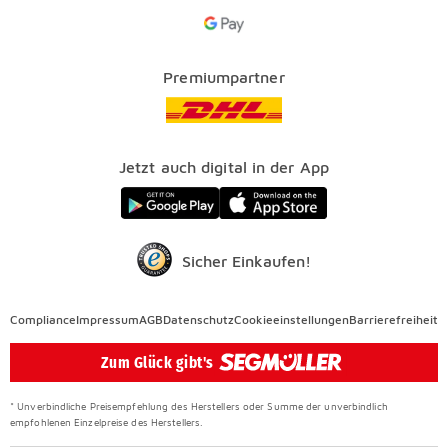
Services
Google Pay Icon
Über uns
Kataloge
Finanzierung
Vorteile
Premiumpartner
Veranstaltungen
FAQ
SEGMÜLLER WERKSTÄTTEN
Presse
Nachhaltig einrichten
Jetzt auch digital in der App
Elektro Altgeräterücknahme
SEGMÜLLER CONTRACT
Auszeichnungen
Sicher Einkaufen!
Compliance
Compliance
Impressum
AGB
Datenschutz
Cookieeinstellungen
Barrierefreiheit
Überspringen
Zum Glück gibt's
* Unverbindliche Preisempfehlung des Herstellers oder Summe der unverbindlich
empfohlenen Einzelpreise des Herstellers.