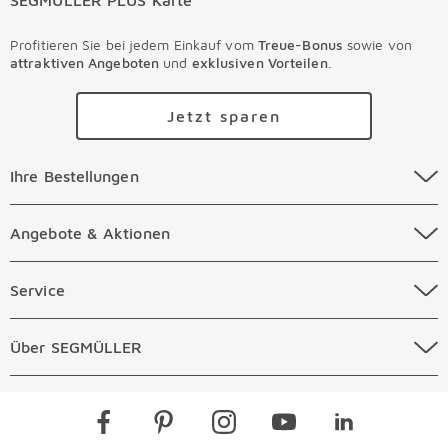
Profitieren Sie bei jedem Einkauf vom
Treue-Bonus
sowie von
attraktiven Angeboten
und
exklusiven Vorteilen
.
Jetzt sparen
Ihre Bestellungen Überspringen
Ihre Bestellungen
Online Versandkosten
Angebote & Aktionen Überspringen
Angebote & Aktionen
Online Zahlungsarten
Abverkauf
Service Überspringen
Service
Auftragsauskunft Filialen
Prospekte
Beratungstermin Möbel
Über SEGMÜLLER Überspringen
Über SEGMÜLLER
Kostenlose Online Retoure
Tiefpreis
Beratungstermin Küchen
Standorte
Überspringen
Newsletter
Kontakt
Restaurants