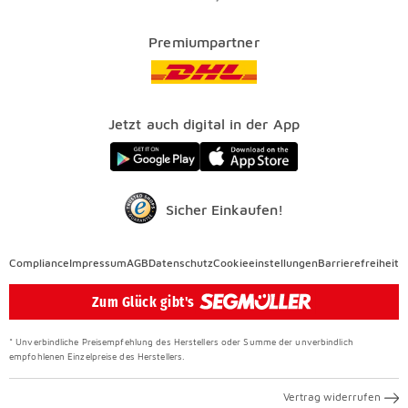
Kataloge
Finanzierung
Vorteile
Premiumpartner
Veranstaltungen
FAQ
SEGMÜLLER WERKSTÄTTEN
Presse
Nachhaltig einrichten
Jetzt auch digital in der App
Elektro Altgeräterücknahme
SEGMÜLLER CONTRACT
Auszeichnungen
Sicher Einkaufen!
Compliance
Compliance
Impressum
AGB
Datenschutz
Cookieeinstellungen
Barrierefreiheit
Überspringen
Zum Glück gibt's
* Unverbindliche Preisempfehlung des Herstellers oder Summe der unverbindlich
empfohlenen Einzelpreise des Herstellers.
Vertrag widerrufen