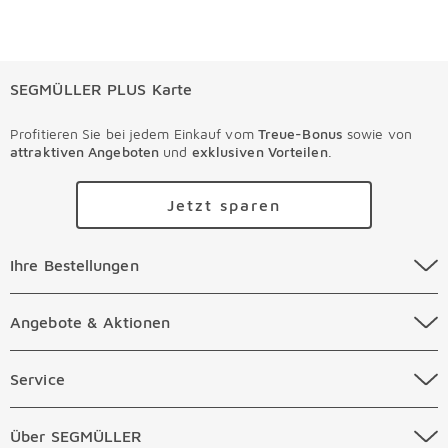
SEGMÜLLER PLUS Karte
Profitieren Sie bei jedem Einkauf vom
Treue-Bonus
sowie von
attraktiven Angeboten
und
exklusiven Vorteilen
.
Jetzt sparen
Ihre Bestellungen Überspringen
Ihre Bestellungen
Online Versandkosten
Angebote & Aktionen Überspringen
Angebote & Aktionen
Online Zahlungsarten
Abverkauf
Service Überspringen
Service
Auftragsauskunft Filialen
Prospekte
Beratungstermin Möbel
Über SEGMÜLLER Überspringen
Über SEGMÜLLER
Kostenlose Online Retoure