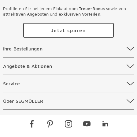
Profitieren Sie bei jedem Einkauf vom
Treue-Bonus
sowie von
attraktiven Angeboten
und
exklusiven Vorteilen
.
Jetzt sparen
Ihre Bestellungen Überspringen
Ihre Bestellungen
Online Versandkosten
Angebote & Aktionen Überspringen
Angebote & Aktionen
Online Zahlungsarten
Abverkauf
Service Überspringen
Service
Auftragsauskunft Filialen
Prospekte
Beratungstermin Möbel
Über SEGMÜLLER Überspringen
Über SEGMÜLLER
Kostenlose Online Retoure
Tiefpreis
Beratungstermin Küchen
Standorte
Überspringen
Newsletter
Kontakt
Restaurants
Gutscheine verschenken