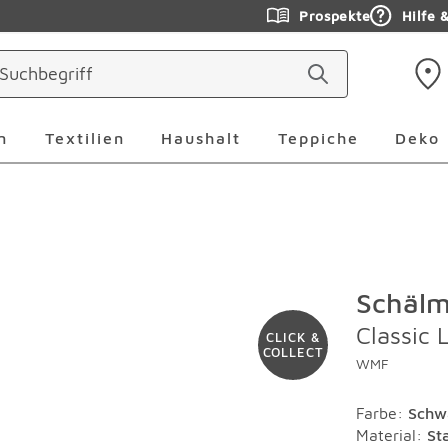
Prospekte
Hilfe 
ringen
Leuchten Überspringen
Textilien Überspringen
Haushalt Überspringen
Teppiche Ü
n
Textilien
Haushalt
Teppiche
Deko
Schälm
Classic 
CLICK &
COLLECT
WMF
Farbe
:
Schw
Material
:
St