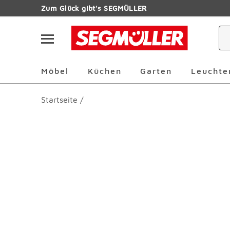
Zum Hauptinhalt
Zum Glück gibt's SEGMÜLLER
Navigation überspringen
Möbel Überspringen
Küchen Überspringen
Garten Übersp
Möbel
Küchen
Garten
Leuchte
Startseite
/
Produktbilder überspringen