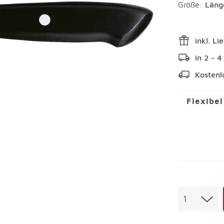
Größe:
Läng
inkl. Li
in 2 - 
Kostenl
Flexibe
Menge
1