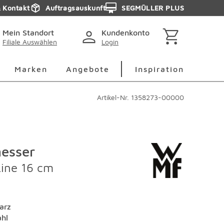
& Kontakt
Auftragsauskunft
SEGMÜLLER PLUS
Mein Standort
Kundenkonto
Filiale Auswählen
Login
berspringen
Deko Überspringen
Marken Überspringen
Inspirati
Marken
Angebote
Inspiration
Artikel-Nr.
1358273-00000
esser
Line 16 cm
arz
ahl