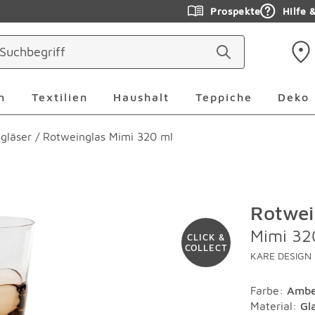
Prospekte
Hilfe 
ringen
Leuchten Überspringen
Textilien Überspringen
Haushalt Überspringen
Teppiche Ü
n
Textilien
Haushalt
Teppiche
Deko
gläser
/
Rotweinglas Mimi 320 ml
Rotwei
Mimi 32
CLICK &
COLLECT
KARE DESIGN
Farbe
:
Ambe
Material
:
Gl