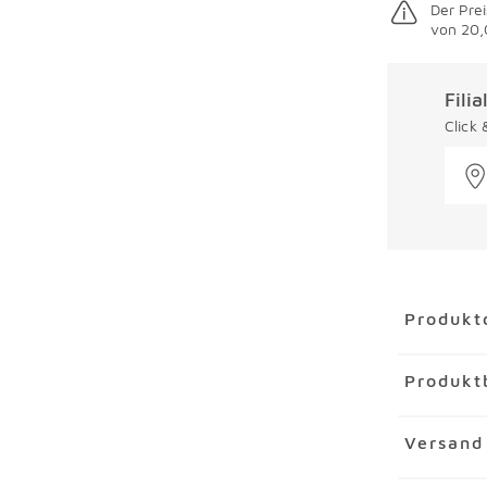
Der Prei
von 20,
Fili
Click
Überspring
Produkt
Artikel
Rot
Produkt
Artikelnu
Marke
KAR
Das Rotwei
Versand
Material
Gl
moderne El