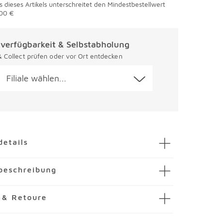
s dieses Artikels unterschreitet den Mindestbestellwert
00 €
alverfügbarkeit & Selbstabholung
 & Collect prüfen oder vor Ort entdecken
Filiale wählen...
en
details
weinglas Mimi 320 ml
beschreibung
mmer
3845163-00000
E DESIGN
nglas Mimi 320 ml von KARE DESIGN vereint
 & Retoure
as
eganz mit einer ausdrucksstarken Silhouette.