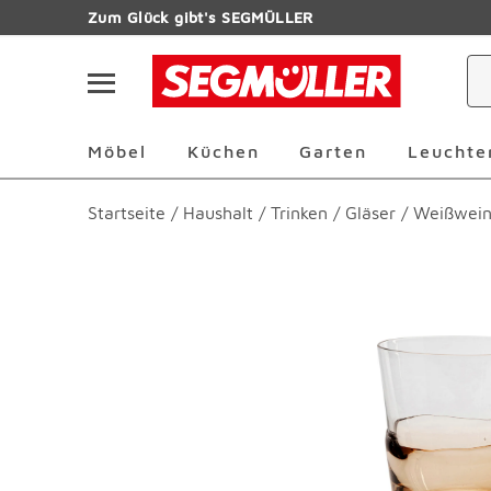
Zum Hauptinhalt
Zum Glück gibt's SEGMÜLLER
Navigation überspringen
Möbel Überspringen
Küchen Überspringen
Garten Übersp
Möbel
Küchen
Garten
Leuchte
Startseite
/
Haushalt
/
Trinken
/
Gläser
/
Weißwein
Produktbilder überspringen