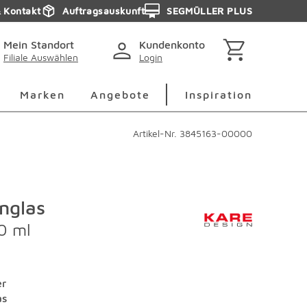
& Kontakt
Auftragsauskunft
SEGMÜLLER PLUS
Mein Standort
Kundenkonto
Filiale Auswählen
Login
berspringen
Deko Überspringen
Marken Überspringen
Inspirati
Marken
Angebote
Inspiration
Artikel-Nr.
3845163-00000
nglas
0 ml
r
as