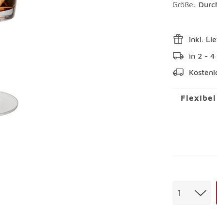
Größe:
Durc
inkl. Li
in 2 - 
Kostenl
Flexibe
Menge
1