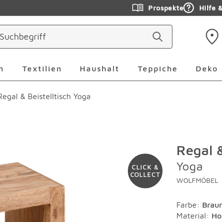
Prospekte
Hilfe 
ringen
Leuchten Überspringen
Textilien Überspringen
Haushalt Überspringen
Teppiche Ü
n
Textilien
Haushalt
Teppiche
Deko
Regal & Beistelltisch Yoga
Regal &
Yoga
CLICK &
COLLECT
WOLFMÖBEL
Farbe
:
Brau
Material
:
Ho