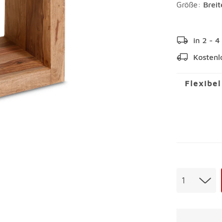
Größe:
Brei
in 2 - 
Kostenl
Flexibe
Menge
1