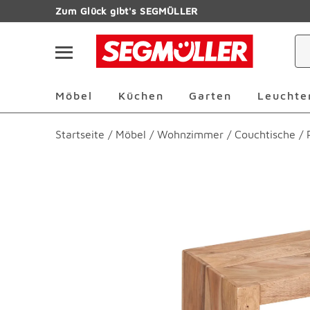
Zum Hauptinhalt
Zum Glück gibt's SEGMÜLLER
Navigation überspringen
Möbel Überspringen
Küchen Überspringen
Garten Übersp
Möbel
Küchen
Garten
Leuchte
Startseite
/
Möbel
/
Wohnzimmer
/
Couchtische
/
Produktbilder überspringen