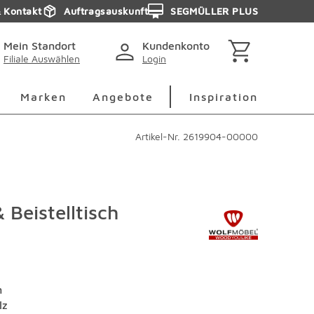
& Kontakt
Auftragsauskunft
SEGMÜLLER PLUS
Mein Standort
Kundenkonto
Filiale Auswählen
Login
berspringen
Deko Überspringen
Marken Überspringen
Inspirati
Marken
Angebote
Inspiration
Artikel-Nr.
2619904-00000
 Beistelltisch
n
lz