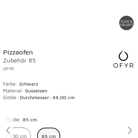
CLICK &
COLLECT
Pizzaofen
Zubehör 85
OFYR
Farbe
:
Schwarz
Material
:
Gusseisen
Größe:
Durchmesser: 49,00 cm
Überspringen
Größe
:
85 cm
100 cm
85 cm