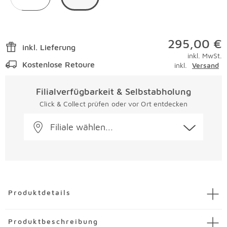
295,00 €
inkl. Lieferung
inkl. MwSt.
Kostenlose Retoure
inkl.
Versand
Filialverfügbarkeit & Selbstabholung
Click & Collect prüfen oder vor Ort entdecken
Filiale wählen...
Überspringen
Produktdetails
Artikel
Pizzaofen Zubehör 85
Produktbeschreibung