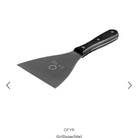
Pizzaschaufel ca. 83 x 30,5 x Ø 3 cm
Versandmitteilung angehängten Retourenschein aus und
senden sie ihn bitte mit dem der Lieferung beigefügten
Weitere Details
Retourenaufkleber an uns zurück. Einzelheiten hierzu
Bitte beachten Sie, dass es bei Farben und Größen zu
finden Sie direkt in unseren
AGB
.
leichten Abweichungen kommen kann
OFYR
Grillspachtel