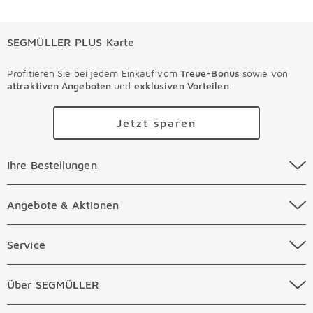
SEGMÜLLER PLUS Karte
Profitieren Sie bei jedem Einkauf vom
Treue-Bonus
sowie von
attraktiven Angeboten
und
exklusiven Vorteilen
.
Jetzt sparen
Ihre Bestellungen Überspringen
Ihre Bestellungen
Online Versandkosten
Angebote & Aktionen Überspringen
Angebote & Aktionen
Online Zahlungsarten
Abverkauf
Service Überspringen
Service
Auftragsauskunft Filialen
Prospekte
Beratungstermin Möbel
Über SEGMÜLLER Überspringen
Über SEGMÜLLER
Kostenlose Online Retoure
Tiefpreis
Beratungstermin Küchen