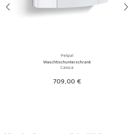
besten auf einen sonnigen Tag.
Und zu guter Letzt: Bei Teppichen übernimmt natürlich
ein Staubsauger mit Bürste die tägliche Pflege.
Lauwarmes Wasser und ein wenig Feinwaschmittel
nehmen Flecken schnell den Schrecken. Bei stärkeren
Verschmutzungen sollte der Fachmann ran - eine
Investition, die sich gerade bei hochwertigen Teppichen
lohnt.
Pelipal
Waschtischunterschrank
Cassca
709,00 €