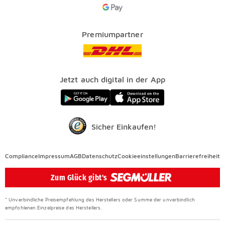
Google Pay Icon
Über uns
Kataloge
Finanzierung
Vorteile
Premiumpartner
Veranstaltungen
FAQ
SEGMÜLLER WERKSTÄTTEN
Presse
Nachhaltig einrichten
Jetzt auch digital in der App
Elektro Altgeräterücknahme
SEGMÜLLER CONTRACT
Auszeichnungen
Sicher Einkaufen!
Compliance
Compliance
Impressum
AGB
Datenschutz
Cookieeinstellungen
Barrierefreiheit
Überspringen
Zum Glück gibt's
* Unverbindliche Preisempfehlung des Herstellers oder Summe der unverbindlich
empfohlenen Einzelpreise des Herstellers.