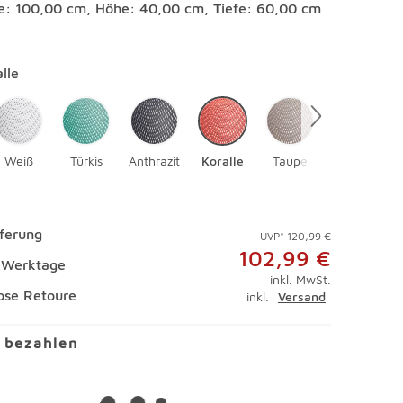
te: 100,00 cm, Höhe: 40,00 cm, Tiefe: 60,00 cm
en
lle
Weiß
Türkis
Anthrazit
Koralle
Taupe
eferung
UVP* 120,99 €
102,99 €
4 Werktage
inkl. MwSt.
ose Retoure
inkl.
Versand
l bezahlen