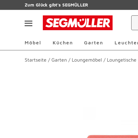
Zum Hauptinhalt
Zum Glück gibt's SEGMÜLLER
Navigation überspringen
Möbel Überspringen
Küchen Überspringen
Garten Übersp
Möbel
Küchen
Garten
Leuchte
Startseite
/
Garten
/
Loungemöbel
/
Loungetische
Produktbilder überspringen