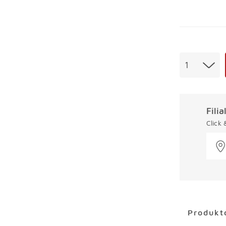
Menge
1
Fili
Click
Überspring
Produkt