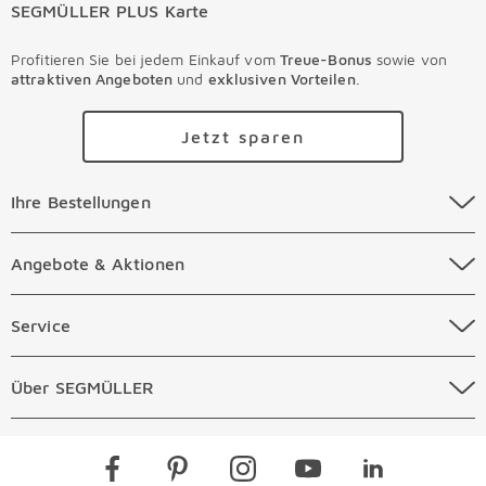
SEGMÜLLER PLUS Karte
Profitieren Sie bei jedem Einkauf vom
Treue-Bonus
sowie von
attraktiven Angeboten
und
exklusiven Vorteilen
.
Jetzt sparen
Ihre Bestellungen Überspringen
Ihre Bestellungen
Online Versandkosten
Angebote & Aktionen Überspringen
Angebote & Aktionen
Online Zahlungsarten
Abverkauf
Service Überspringen
Service
Auftragsauskunft Filialen
Prospekte
Beratungstermin Möbel
Über SEGMÜLLER Überspringen
Über SEGMÜLLER
Kostenlose Online Retoure
Tiefpreis
Beratungstermin Küchen
Standorte
Überspringen
Newsletter
Kontakt
Restaurants