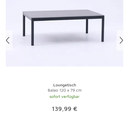
abdecken. In den Rissen, die durch Kälte im Material
entstehen, kann sich Schmutz absetzen. Alumium- und
Edelstahlmöbel dagegen trotzen dem schlechten Wetter
und können auch draußen überwintern. Edelhölzer
vertragen im Frühjahr einen Anstrich mit entsprechenden
Öl, damit sie ihre Farbe lange behalten. Richtig hübsch
werden Gartenmöbel mit bunten Auflagen und hübsche
Kissen. Die sollten jedoch nie über Nacht draußen
bleiben. Werden sie nass, schimmeln sie schnell, riechen
muffig und werden beim Trocknen steif. Das wäre doch
schade drum! Schließlich wollen Sie in ihrem grünen
Zimmer doch herrlich entspannt frische Luft schnuppern,
oder?
Loungetisch
Balao 120 x 79 cm
sofort verfügbar
139,99 €