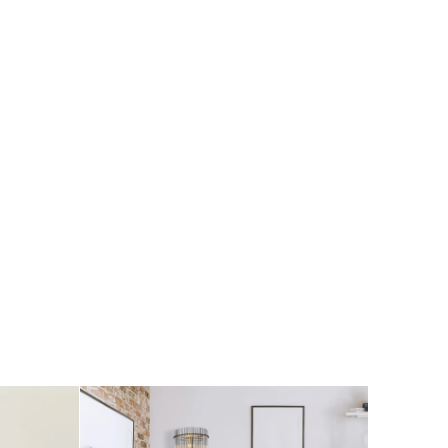
Ihnen nur bei Möbel mit Elektro-
Komponenten anbieten, bei welchen
die elektronischen Komponenten
nicht ohne das Möbelstück zu
zerstören entfernbar sind. (Bsp.:
Ecksofa mit eingebauten Motor, Tv-
Sessel mit elektrischer Aufstehhilfe,
etc.)
Bei elektrischen Komponenten aus
Möbeln, die leicht zu demontieren
sind, erfolgt eine getrennte
Entsorgung und demzufolge ist der
Kunde für die Entsorgung des Möbels
zuständig. (Bsp.:
Glaskantenbeleuchtung bei einer
Wohnwand, Vitrinenbeleuchtung,
etc.)