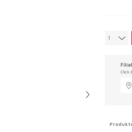
Menge
1
Fili
Click
Überspring
Produkt