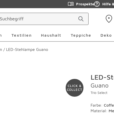
Prospekte
Hilfe 
ringen
Leuchten Überspringen
Textilien Überspringen
Haushalt Überspringen
Teppiche Ü
n
Textilien
Haushalt
Teppiche
Deko
n
/
LED-Stehlampe Guano
LED-S
Guano
CLICK &
COLLECT
Trio Select
Farbe
:
Coff
Material
:
Me