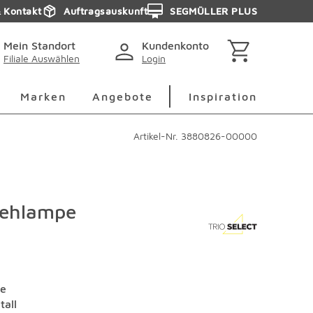
& Kontakt
Auftragsauskunft
SEGMÜLLER PLUS
Mein Standort
Kundenkonto
Filiale Auswählen
Login
berspringen
Deko Überspringen
Marken Überspringen
Inspirati
Marken
Angebote
Inspiration
Artikel-Nr.
3880826-00000
tehlampe
ee
tall