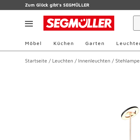
Zum Hauptinhalt
Zum Glück gibt's SEGMÜLLER
Navigation überspringen
Möbel Überspringen
Küchen Überspringen
Garten Übersp
Möbel
Küchen
Garten
Leuchte
Startseite
/
Leuchten
/
Innenleuchten
/
Stehlampe
Produktbilder überspringen