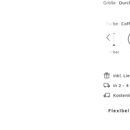
Größe:
Durc
Überspring
Farbe
:
Cof
Silber
inkl. Li
in 2 - 
Kostenl
Flexibe