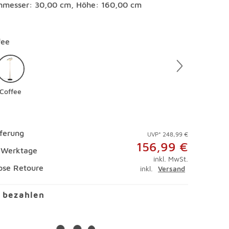
hmesser: 30,00 cm, Höhe: 160,00 cm
en
fee
Coffee
eferung
UVP* 248,99 €
156,99 €
4 Werktage
inkl. MwSt.
ose Retoure
inkl.
Versand
l bezahlen