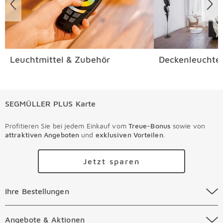
Weitere Informationen zur kostenlosen
Altgeräterücknahme finden Sie
hier
.
Leuchtmittel & Zubehör
Deckenleuchte
SEGMÜLLER PLUS Karte
Profitieren Sie bei jedem Einkauf vom
Treue-Bonus
sowie von
attraktiven Angeboten
und
exklusiven Vorteilen
.
Jetzt sparen
Ihre Bestellungen Überspringen
Ihre Bestellungen
Online Versandkosten
Angebote & Aktionen Überspringen
Angebote & Aktionen