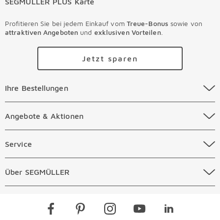
SEGMÜLLER PLUS Karte
Profitieren Sie bei jedem Einkauf vom
Treue-Bonus
sowie von
attraktiven Angeboten
und
exklusiven Vorteilen
.
Jetzt sparen
Ihre Bestellungen Überspringen
Ihre Bestellungen
Online Versandkosten
Angebote & Aktionen Überspringen
Angebote & Aktionen
Online Zahlungsarten
Abverkauf
Service Überspringen
Service
Auftragsauskunft Filialen
Prospekte
Beratungstermin Möbel
Über SEGMÜLLER Überspringen
Über SEGMÜLLER
Kostenlose Online Retoure
Tiefpreis
Beratungstermin Küchen
Standorte
Überspringen
Newsletter
Kontakt
Restaurants