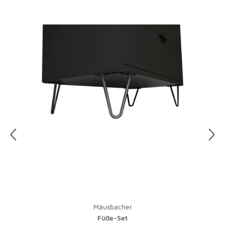
einem angefeuchteten Lappen abwischen – aber bitte
immer in Richtung der Maserung. Grobporige Holzarten
wie Eiche lieber mit einem trockenen Tuch säubern, denn
der Staub kann sich in den Poren absetzen. Benutzen Sie
bei lackierten Hölzern keine Möbelpolituren, diese
zerstören die Lackschicht. Gewachste Kommoden und
Tische sind empfindlich, also am besten nur mit
entsprechender Pflege behandeln.
Glas und Kunststoff sind superpflegeleicht. Auch wenn
man Flecken auf Glas schnell sieht: Sie sind dank eines
entsprechenden Reinigers schnell wieder weg. Das gute
alte Zeitungspapier kann mit speziellen Poliertüchern
übrigens immer noch locker mithalten.
Mäusbacher
Füße-Set