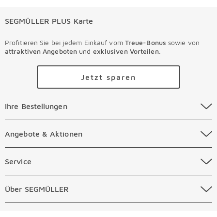
SEGMÜLLER PLUS Karte
Profitieren Sie bei jedem Einkauf vom
Treue-Bonus
sowie von
attraktiven Angeboten
und
exklusiven Vorteilen
.
Jetzt sparen
Ihre Bestellungen Überspringen
Ihre Bestellungen
Online Versandkosten
Angebote & Aktionen Überspringen
Angebote & Aktionen
Online Zahlungsarten
Abverkauf
Service Überspringen
Service
Auftragsauskunft Filialen
Prospekte
Beratungstermin Möbel
Über SEGMÜLLER Überspringen
Über SEGMÜLLER
Kostenlose Online Retoure
Tiefpreis
Beratungstermin Küchen
Standorte
Überspringen