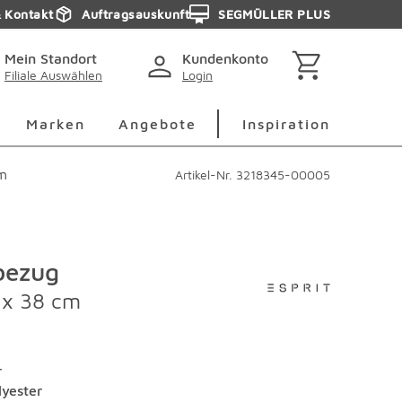
& Kontakt
Auftragsauskunft
SEGMÜLLER PLUS
Mein Standort
Kundenkonto
Filiale Auswählen
Login
berspringen
Deko Überspringen
Marken Überspringen
Inspirati
Marken
Angebote
Inspiration
m
Artikel-Nr.
3218345-00005
bezug
 x 38 cm
r
lyester