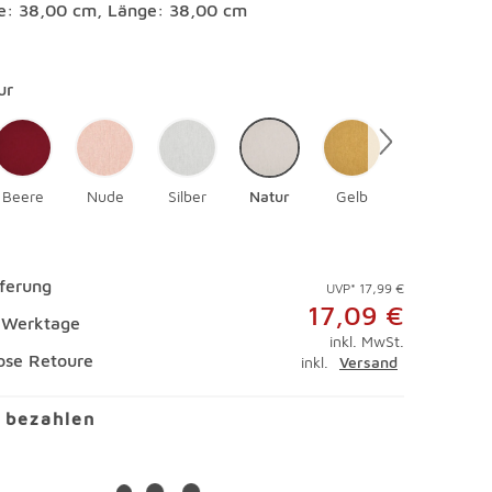
te: 38,00 cm, Länge: 38,00 cm
en
ur
Beere
Nude
Silber
Natur
Gelb
Sand
eferung
UVP* 17,99 €
17,09 €
4 Werktage
inkl. MwSt.
ose Retoure
inkl.
Versand
l bezahlen