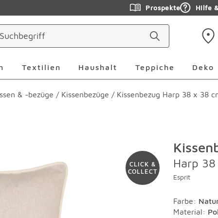
Prospekte
Hilfe 
ringen
Leuchten Überspringen
Textilien Überspringen
Haushalt Überspringen
Teppiche Ü
n
Textilien
Haushalt
Teppiche
Deko
ssen & -bezüge
/
Kissenbezüge
/
Kissenbezug Harp 38 x 38 c
Kissen
Harp 38
CLICK &
COLLECT
Esprit
Farbe
:
Natu
Material
:
Po