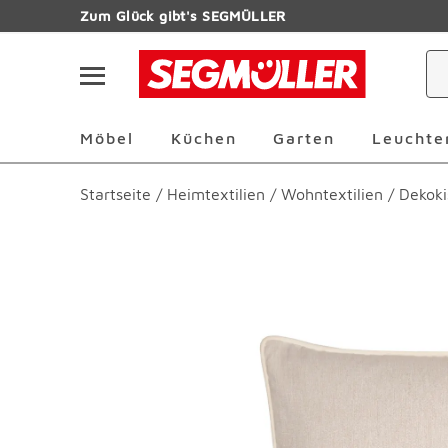
Zum Hauptinhalt
Zum Glück gibt's SEGMÜLLER
Navigation überspringen
Möbel Überspringen
Küchen Überspringen
Garten Übersp
Möbel
Küchen
Garten
Leuchte
Startseite
/
Heimtextilien
/
Wohntextilien
/
Dekoki
Produktbilder überspringen