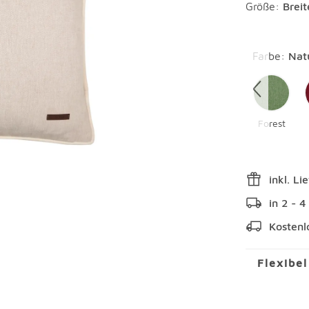
Größe:
Brei
Überspring
Farbe
:
Nat
Forest
inkl. Li
in 2 - 
Kostenl
Flexibe