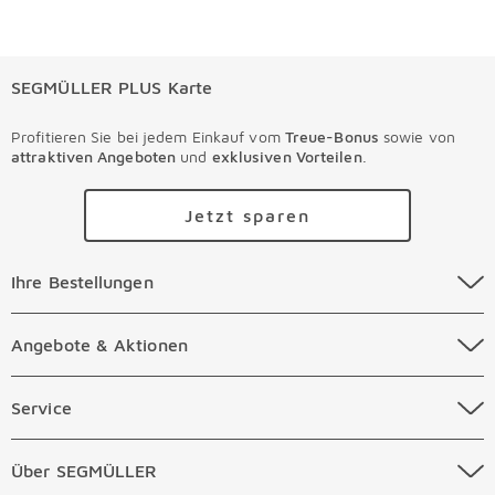
SEGMÜLLER PLUS Karte
Profitieren Sie bei jedem Einkauf vom
Treue-Bonus
sowie von
attraktiven Angeboten
und
exklusiven Vorteilen
.
Jetzt sparen
Ihre Bestellungen Überspringen
Ihre Bestellungen
Online Versandkosten
Angebote & Aktionen Überspringen
Angebote & Aktionen
Online Zahlungsarten
Abverkauf
Service Überspringen
Service
Auftragsauskunft Filialen
Prospekte
Beratungstermin Möbel
Über SEGMÜLLER Überspringen
Über SEGMÜLLER
Kostenlose Online Retoure
Tiefpreis