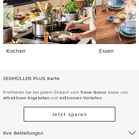
Kochen
Essen
SEGMÜLLER PLUS Karte
Profitieren Sie bei jedem Einkauf vom
Treue-Bonus
sowie von
attraktiven Angeboten
und
exklusiven Vorteilen
.
Jetzt sparen
Ihre Bestellungen Überspringen
Ihre Bestellungen