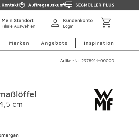
& Kontakt
Auftragsauskunft
SEGMÜLLER PLUS
Mein Standort
Kundenkonto
Filiale Auswählen
Login
berspringen
Deko Überspringen
Marken Überspringen
Inspirati
Marken
Angebote
Inspiration
Artikel-Nr.
2978914-00000
maßlöffel
4,5 cm
r
omargan