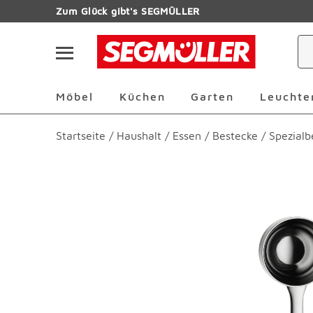
Zum Hauptinhalt
Zum Glück gibt's SEGMÜLLER
Navigation überspringen
Möbel Überspringen
Küchen Überspringen
Garten Übersp
Möbel
Küchen
Garten
Leuchte
Startseite
/
Haushalt
/
Essen
/
Bestecke
/
Spezialb
Produktbilder überspringen