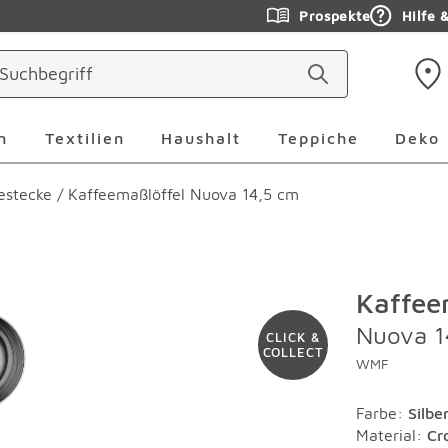
Prospekte
Hilfe 
ringen
Leuchten Überspringen
Textilien Überspringen
Haushalt Überspringen
Teppiche Ü
n
Textilien
Haushalt
Teppiche
Deko
estecke
/
Kaffeemaßlöffel Nuova 14,5 cm
Kaffee
Nuova 1
CLICK &
COLLECT
WMF
Farbe
:
Silbe
Material
:
Cr