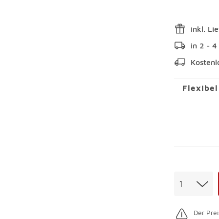
inkl. Li
in 2 - 
Kostenl
Flexibe
Menge
1
Der Prei