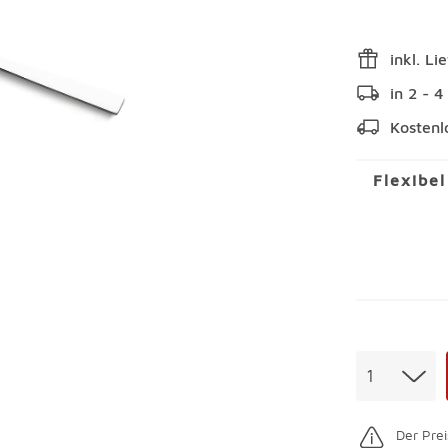
inkl. Li
in 2 - 
Kostenl
Flexibe
Menge
1
Der Prei