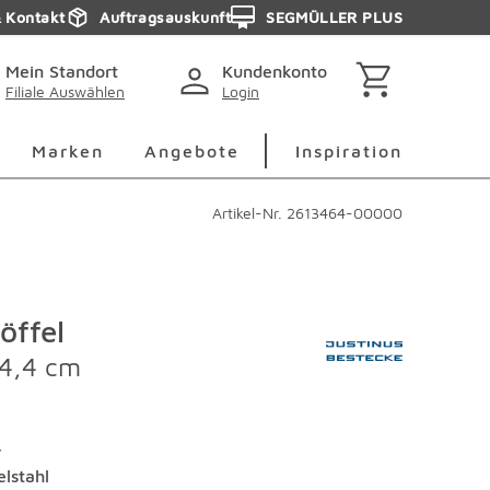
& Kontakt
Auftragsauskunft
SEGMÜLLER PLUS
Mein Standort
Kundenkonto
Filiale Auswählen
Login
berspringen
Deko Überspringen
Marken Überspringen
Inspirati
Marken
Angebote
Inspiration
Artikel-Nr.
2613464-00000
öffel
14,4 cm
r
elstahl