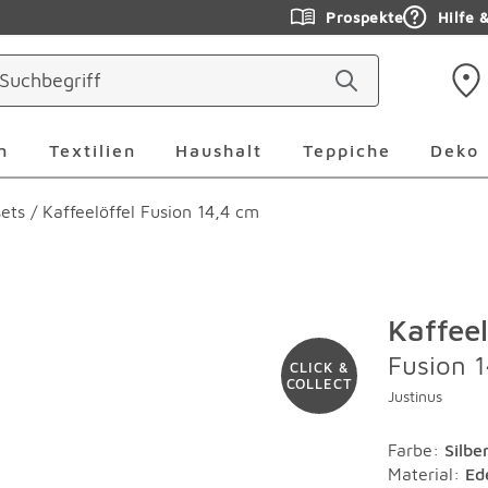
Prospekte
Hilfe 
ringen
Leuchten Überspringen
Textilien Überspringen
Haushalt Überspringen
Teppiche Ü
n
Textilien
Haushalt
Teppiche
Deko
ets
/
Kaffeelöffel Fusion 14,4 cm
Kaffeel
Fusion 
CLICK &
COLLECT
Justinus
Farbe
:
Silbe
Material
:
Ed