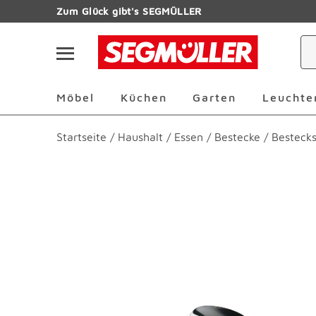
Zum Hauptinhalt
Zum Glück gibt's SEGMÜLLER
Navigation überspringen
Möbel Überspringen
Küchen Überspringen
Garten Übersp
Möbel
Küchen
Garten
Leuchte
Startseite
/
Haushalt
/
Essen
/
Bestecke
/
Bestecks
Produktbilder überspringen