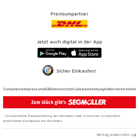
Kataloge
Finanzierung
Vorteile
Premiumpartner
Veranstaltungen
FAQ
SEGMÜLLER WERKSTÄTTEN
Presse
Nachhaltig einrichten
Jetzt auch digital in der App
Elektro Altgeräterücknahme
SEGMÜLLER CONTRACT
Auszeichnungen
Sicher Einkaufen!
Compliance
Compliance
Impressum
AGB
Datenschutz
Cookieeinstellungen
Barrierefreiheit
Überspringen
Zum Glück gibt's
* Unverbindliche Preisempfehlung des Herstellers oder Summe der unverbindlich
empfohlenen Einzelpreise des Herstellers.
Vertrag widerrufen