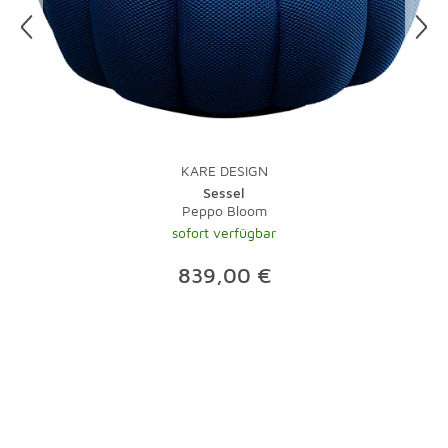
besten auf einen sonnigen Tag.
Und zu guter Letzt: Bei Teppichen übernimmt natürlich
ein Staubsauger mit Bürste die tägliche Pflege.
Lauwarmes Wasser und ein wenig Feinwaschmittel
nehmen Flecken schnell den Schrecken. Bei stärkeren
Verschmutzungen sollte der Fachmann ran - eine
Investition, die sich gerade bei hochwertigen Teppichen
KARE DESIGN
lohnt.
Sessel
Peppo Bloom
sofort verfügbar
839,00 €