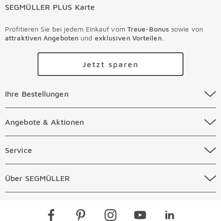
SEGMÜLLER PLUS Karte
Profitieren Sie bei jedem Einkauf vom
Treue-Bonus
sowie von
attraktiven Angeboten
und
exklusiven Vorteilen
.
Jetzt sparen
Ihre Bestellungen Überspringen
Ihre Bestellungen
Online Versandkosten
Angebote & Aktionen Überspringen
Angebote & Aktionen
Online Zahlungsarten
Abverkauf
Service Überspringen
Service
Auftragsauskunft Filialen
Prospekte
Beratungstermin Möbel
Über SEGMÜLLER Überspringen
Über SEGMÜLLER
Kostenlose Online Retoure
Tiefpreis
Beratungstermin Küchen
Standorte
Überspringen
Newsletter
Kontakt