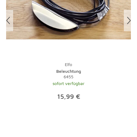
Glas und Kunststoff sind superpflegeleicht. Auch wenn
man Flecken auf Glas schnell sieht: Sie sind dank eines
entsprechenden Reinigers schnell wieder weg. Das gute
alte Zeitungspapier kann mit speziellen Poliertüchern
übrigens immer noch locker mithalten.
Elfo
Beleuchtung
6455
sofort verfügbar
15,99 €