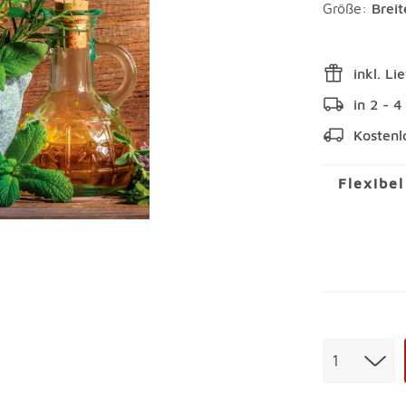
Größe:
Brei
inkl. Li
in 2 - 
Kostenl
Flexibe
Menge
1