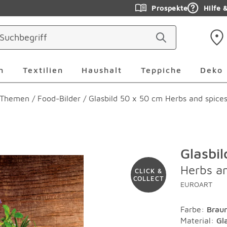
Prospekte
Hilfe 
ringen
Leuchten Überspringen
Textilien Überspringen
Haushalt Überspringen
Teppiche Ü
n
Textilien
Haushalt
Teppiche
Deko
h Themen
/
Food-Bilder
/
Glasbild 50 x 50 cm Herbs and spice
Glasbi
Herbs a
CLICK &
COLLECT
EUROART
Farbe
:
Brau
Material
:
Gl