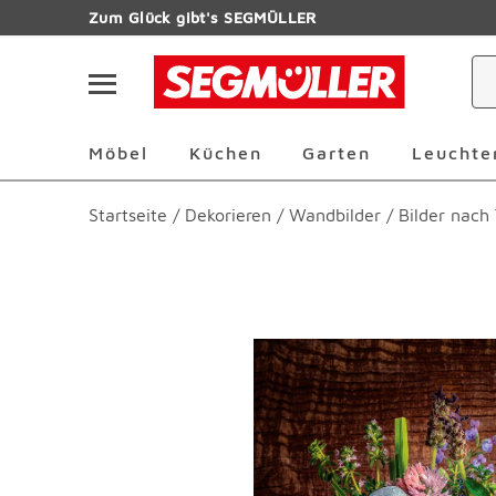
Zum Hauptinhalt
Zum Glück gibt's SEGMÜLLER
Navigation überspringen
Möbel Überspringen
Küchen Überspringen
Garten Übersp
Möbel
Küchen
Garten
Leuchte
Startseite
/
Dekorieren
/
Wandbilder
/
Bilder nac
Produktbilder überspringen