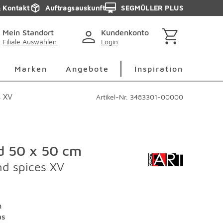
& Kontakt
Auftragsauskunft
SEGMÜLLER PLUS
Mein Standort
Kundenkonto
Filiale Auswählen
Login
berspringen
Deko Überspringen
Marken Überspringen
Inspirati
Marken
Angebote
Inspiration
s XV
Artikel-Nr.
3483301-00000
ld 50 x 50 cm
nd spices XV
n
as