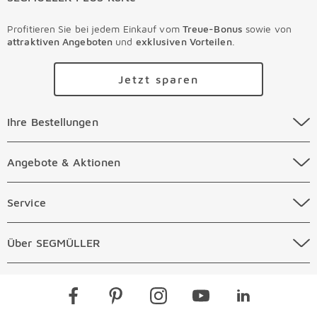
Profitieren Sie bei jedem Einkauf vom
Treue-Bonus
sowie von
attraktiven Angeboten
und
exklusiven Vorteilen
.
Jetzt sparen
Ihre Bestellungen Überspringen
Ihre Bestellungen
Online Versandkosten
Angebote & Aktionen Überspringen
Angebote & Aktionen
Online Zahlungsarten
Abverkauf
Service Überspringen
Service
Auftragsauskunft Filialen
Prospekte
Beratungstermin Möbel
Über SEGMÜLLER Überspringen
Über SEGMÜLLER
Kostenlose Online Retoure
Tiefpreis
Beratungstermin Küchen
Standorte
Überspringen
Newsletter
Kontakt
Restaurants