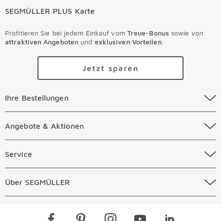
SEGMÜLLER PLUS Karte
Profitieren Sie bei jedem Einkauf vom
Treue-Bonus
sowie von
attraktiven Angeboten
und
exklusiven Vorteilen
.
Jetzt sparen
Ihre Bestellungen Überspringen
Ihre Bestellungen
Online Versandkosten
Angebote & Aktionen Überspringen
Angebote & Aktionen
Online Zahlungsarten
Abverkauf
Service Überspringen
Service
Auftragsauskunft Filialen
Prospekte
Beratungstermin Möbel
Über SEGMÜLLER Überspringen
Über SEGMÜLLER
Kostenlose Online Retoure
Tiefpreis
Beratungstermin Küchen
Standorte
Überspringen
Newsletter
Kontakt