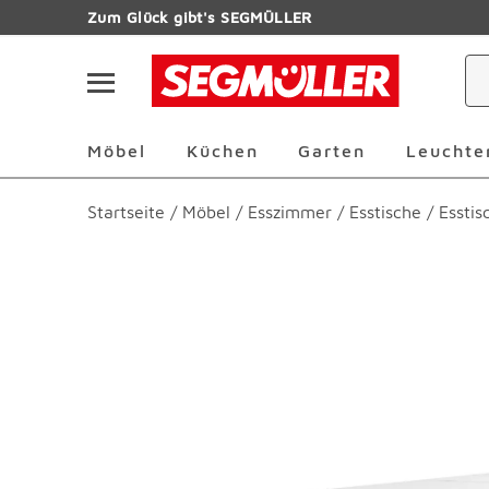
Zum Hauptinhalt
Zum Glück gibt's SEGMÜLLER
Navigation überspringen
Möbel Überspringen
Küchen Überspringen
Garten Übersp
Möbel
Küchen
Garten
Leuchte
Startseite
/
Möbel
/
Esszimmer
/
Esstische
/
Esstis
Produktbilder überspringen