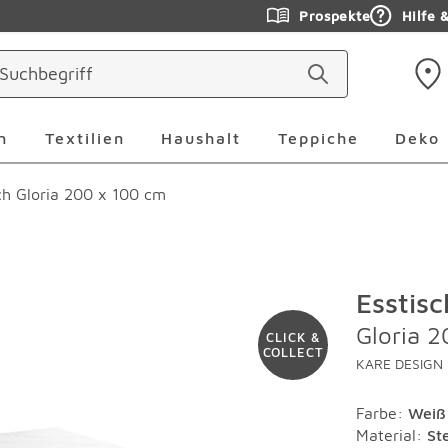
Prospekte
Hilfe 
ringen
Leuchten Überspringen
Textilien Überspringen
Haushalt Überspringen
Teppiche Ü
n
Textilien
Haushalt
Teppiche
Deko
ch Gloria 200 x 100 cm
Esstisc
Gloria 
CLICK &
COLLECT
KARE DESIGN
Farbe
:
Weiß
Material
:
St