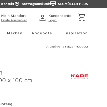
& Kontakt
Auftragsauskunft
SEGMÜLLER PLUS
Mein Standort
Kundenkonto
Filiale Auswählen
Login
berspringen
Deko Überspringen
Marken Überspringen
Inspirati
Marken
Angebote
Inspiration
Artikel-Nr.
3818234-00000
h
200 x 100 cm
einzeug