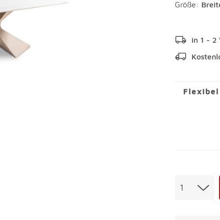
Größe:
Brei
in 1 - 
Kostenl
Flexibe
Menge
1