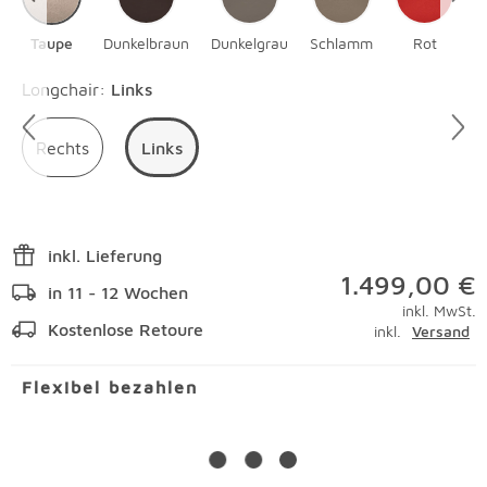
Taupe
Dunkelbraun
Dunkelgrau
Schlamm
Rot
S
Überspringen
Longchair
:
Links
Rechts
Links
inkl. Lieferung
1.499,00 €
in 11 - 12 Wochen
inkl. MwSt.
Kostenlose Retoure
inkl.
Versand
Flexibel bezahlen