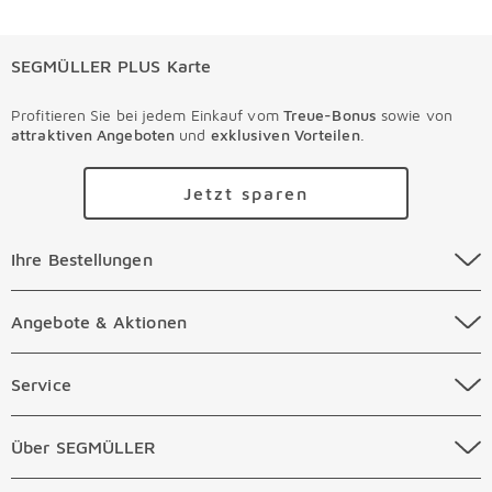
SEGMÜLLER PLUS Karte
Profitieren Sie bei jedem Einkauf vom
Treue-Bonus
sowie von
attraktiven Angeboten
und
exklusiven Vorteilen
.
Jetzt sparen
Ihre Bestellungen Überspringen
Ihre Bestellungen
Online Versandkosten
Angebote & Aktionen Überspringen
Angebote & Aktionen
Online Zahlungsarten
Abverkauf
Service Überspringen
Service
Auftragsauskunft Filialen
Prospekte
Beratungstermin Möbel
Über SEGMÜLLER Überspringen
Über SEGMÜLLER
Kostenlose Online Retoure
Tiefpreis
Beratungstermin Küchen